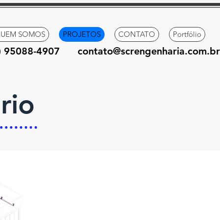
UEM SOMOS
PROJETOS
CONTATO
Portfólio
1) 95088-4907
contato@screngenharia.com.br
rio