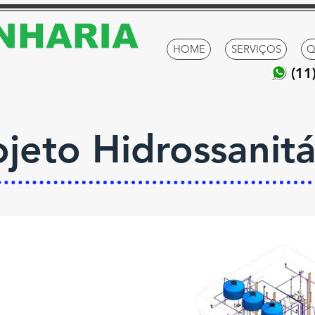
HOME
SERVIÇOS
Q
(1
ojeto Hidrossanitá